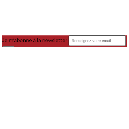
Je m'abonne à la newsletter
OK
Plan du site
Licences
Mentions légales
CGUV
Paramétrer vos cookies
Se connecter
Propulsé par AssoConnect, le logiciel des
associations Sportives