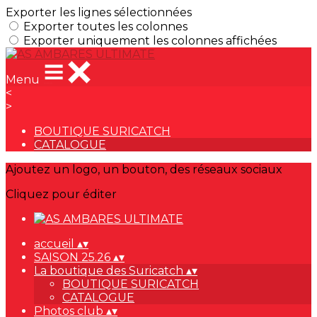
Exporter les lignes sélectionnées
Exporter toutes les colonnes
Exporter uniquement les colonnes affichées
Menu
<
>
BOUTIQUE SURICATCH
CATALOGUE
Ajoutez un logo, un bouton, des réseaux sociaux
Cliquez pour éditer
accueil
▴
▾
SAISON 25.26
▴
▾
La boutique des Suricatch
▴
▾
BOUTIQUE SURICATCH
CATALOGUE
Photos club
▴
▾