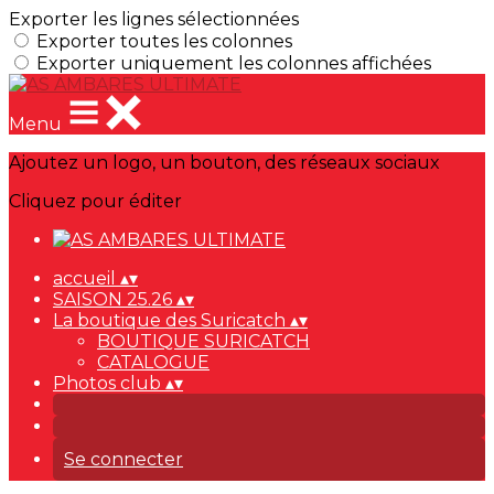
Exporter les lignes sélectionnées
Exporter toutes les colonnes
Exporter uniquement les colonnes affichées
Menu
Ajoutez un logo, un bouton, des réseaux sociaux
Cliquez pour éditer
accueil
▴
▾
SAISON 25.26
▴
▾
La boutique des Suricatch
▴
▾
BOUTIQUE SURICATCH
CATALOGUE
Photos club
▴
▾
Se connecter