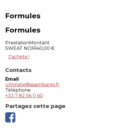
Formules
Formules
Prestation
Montant
SWEAT NOIR
40,00 €
J'achète !
Contacts
Email
ultimate@asambares.fr
Téléphone
+33 7 82 56 11 60
Partagez cette page